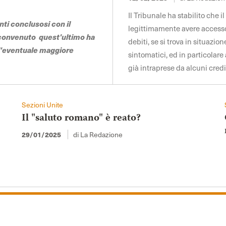
Il Tribunale ha stabilito che 
nti conclusosi con il
legittimamente avere accesso 
 convenuto quest'ultimo ha
debiti, se si trova in situazio
ll'eventuale maggiore
sintomatici, ed in particolar
già intraprese da alcuni cred
Sezioni Unite
Il "saluto romano" è reato?
di La Redazione
29/01/2025