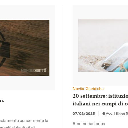
Novità Giuridiche
20 settembre: istituzi
o.
italiani nei campi di
di Avv. Liliana 
07/02/2025
regolamento concernente la
#memoriastorica
ecifici risultati di