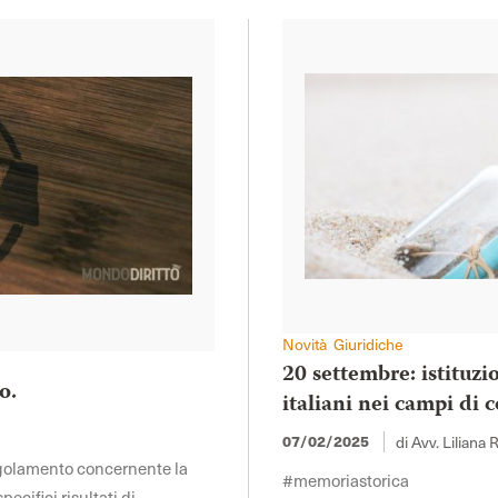
Novità Giuridiche
20 settembre: istituzi
o.
italiani nei campi di
di Avv. Liliana 
07/02/2025
regolamento concernente la
#memoriastorica
ecifici risultati di