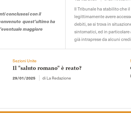
Il Tribunale ha stabilito che 
nti conclusosi con il
legittimamente avere accesso 
 convenuto quest'ultimo ha
debiti, se si trova in situazio
ll'eventuale maggiore
sintomatici, ed in particolar
già intraprese da alcuni cred
Sezioni Unite
Il "saluto romano" è reato?
di La Redazione
29/01/2025