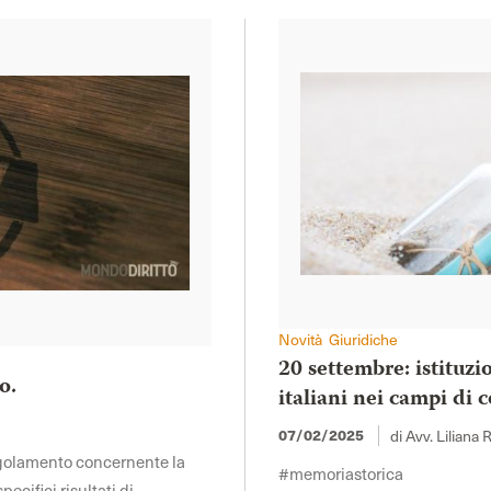
Novità Giuridiche
20 settembre: istituzi
o.
italiani nei campi di
di Avv. Liliana 
07/02/2025
regolamento concernente la
#memoriastorica
ecifici risultati di