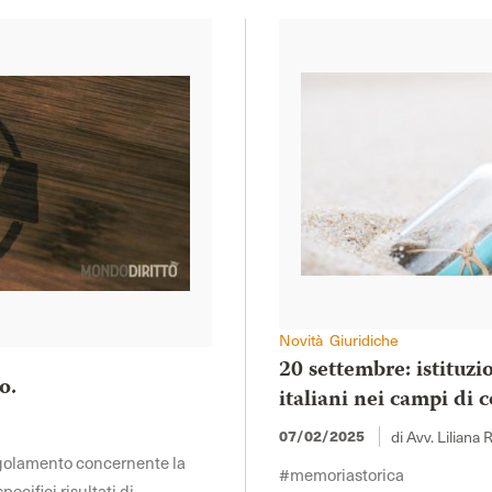
Novità Giuridiche
20 settembre: istituzi
o.
italiani nei campi di
07/02/2025
di Avv. Liliana 
regolamento concernente la
#memoriastorica
ecifici risultati di