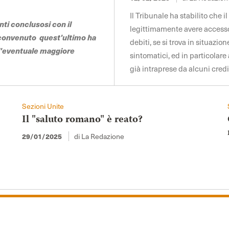
Il Tribunale ha stabilito che 
nti conclusosi con il
legittimamente avere accesso 
 convenuto quest'ultimo ha
debiti, se si trova in situazio
ll'eventuale maggiore
sintomatici, ed in particolar
già intraprese da alcuni cred
Sezioni Unite
Il "saluto romano" è reato?
29/01/2025
di La Redazione