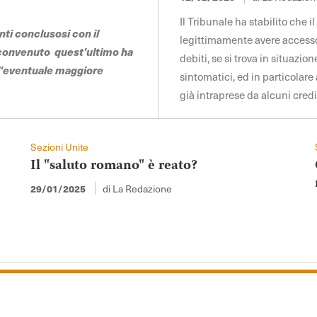
Il Tribunale ha stabilito che 
nti conclusosi con il
legittimamente avere accesso 
 convenuto quest'ultimo ha
debiti, se si trova in situazio
ll'eventuale maggiore
sintomatici, ed in particolar
già intraprese da alcuni cred
Sezioni Unite
Il "saluto romano" è reato?
di La Redazione
29/01/2025