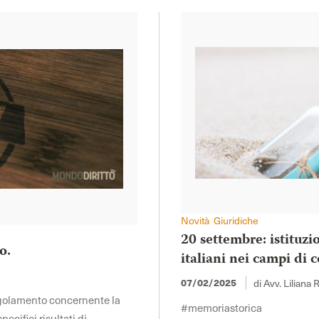
Novità Giuridiche
20 settembre: istituzi
o.
italiani nei campi di
di Avv. Liliana 
07/02/2025
regolamento concernente la
#memoriastorica
ecifici risultati di