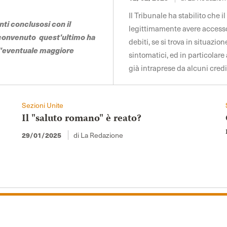
Il Tribunale ha stabilito che 
nti conclusosi con il
legittimamente avere accesso 
 convenuto quest'ultimo ha
debiti, se si trova in situazio
ll'eventuale maggiore
sintomatici, ed in particolar
già intraprese da alcuni cred
Sezioni Unite
Il "saluto romano" è reato?
29/01/2025
di La Redazione