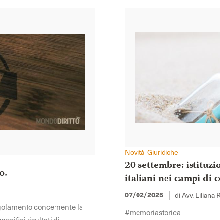
Novità Giuridiche
20 settembre: istituzi
o.
italiani nei campi di
07/02/2025
di Avv. Liliana 
regolamento concernente la
#memoriastorica
ecifici risultati di