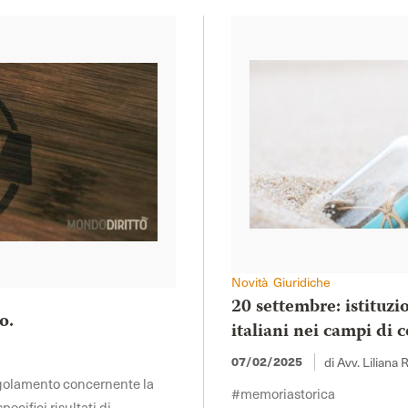
Novità Giuridiche
20 settembre: istituzi
o.
italiani nei campi di
di Avv. Liliana 
07/02/2025
regolamento concernente la
#memoriastorica
ecifici risultati di