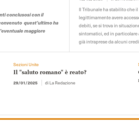
Il Tribunale ha stabilito che 
nti conclusosi con il
legittimamente avere accesso 
 convenuto quest'ultimo ha
debiti, se si trova in situazio
ll'eventuale maggiore
sintomatici, ed in particolar
già intraprese da alcuni cred
Sezioni Unite
Il "saluto romano" è reato?
di La Redazione
29/01/2025