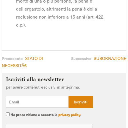
morte di una o più persone, la pena è
dell'ergastolo, altrimenti la pena è della
reclusione non inferiore a 15 anni (art. 422,
c.p.).
STATO DI
SUBORNAZIONE
Precedente
Successivo
NECESSITÃ€
Iscriviti alla newsletter
per avere contenuti esclusivi in anteprima.
Ho preso visione e accetto la
privacy policy
.