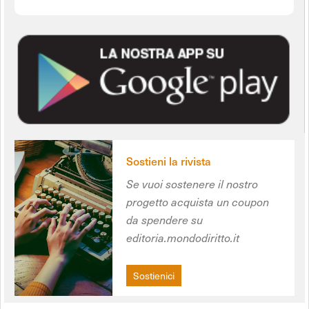
Sostieni la rivista
Se vuoi sostenere il nostro
progetto acquista un coupon
da spendere su
editoria.mondodiritto.it
Sostienici