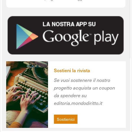
Sostieni la rivista
Se vuoi sostenere il nostro
progetto acquista un coupon
da spendere su
editoria.mondodiritto.it
Sostienici