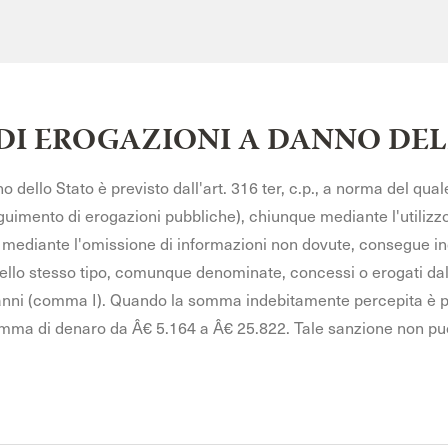
 DI EROGAZIONI A DANNO DE
 dello Stato è previsto dall'art. 316 ter, c.p., a norma del quale
eguimento di erogazioni pubbliche), chiunque mediante l'utilizzo
 mediante l'omissione di informazioni non dovute, consegue inde
dello stesso tipo, comunque denominate, concessi o erogati dallo
anni (comma I). Quando la somma indebitamente percepita è pari
ma di denaro da Â€ 5.164 a Â€ 25.822. Tale sanzione non può 