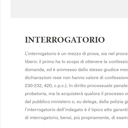
INTERROGATORIO
L'interrogatorio è un mezzo di prova, sia nel proces
libero: il primo ha lo scopo di ottenere la confessi
domanda, ed è ammesso dallo stesso giudice median
dichiarazioni rese non hanno valore di confessione,
230-232, 420, c.p.c.). In diritto processuale penale,
probatoria, ma la acquisterà qualora il processo v
dal pubblico ministero o, su delega, dalla polizia gi
l'interrogatorio dell'indagato è il tipico atto gara
di interrogatorio, bensì, più propriamente, di esame 