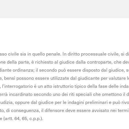
so civile sia in quello penale. In diritto processuale civile, si 
one della parte, è richiesto al giudice dalla controparte, che de
te ordinanza; il secondo può essere disposto dal giudice, su i
 bensì possono essere utilizzate dal giudicante per valutare le 
 l'interrogatorio è un atto istruttorio tipico della fase delle ind
errà incardinato secondo uno dei riti speciali che omettono il 
udizia, oppure dal giudice per le indagini preliminari e può rivol
ntito, di conseguenza, il difensore deve essere avvisato nei termi
(artt. 64, 65, c.p.p.).