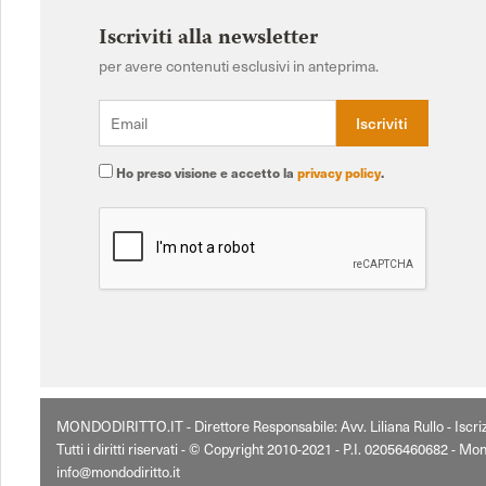
Iscriviti alla newsletter
per avere contenuti esclusivi in anteprima.
Ho preso visione e accetto la
privacy policy
.
MONDODIRITTO.IT - Direttore Responsabile: Avv. Liliana Rullo - Iscr
Tutti i diritti riservati - © Copyright 2010-2021 - P.I. 02056460682 - Mon
info@mondodiritto.it