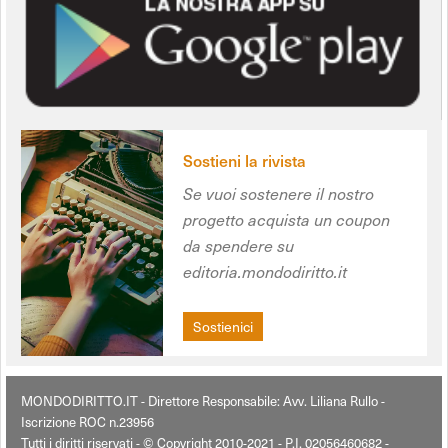
Sostieni la rivista
Se vuoi sostenere il nostro
progetto acquista un coupon
da spendere su
editoria.mondodiritto.it
Sostienici
MONDODIRITTO.IT - Direttore Responsabile: Avv. Liliana Rullo -
Iscrizione ROC n.23956
Tutti i diritti riservati - © Copyright 2010-2021 - P.I. 02056460682 -