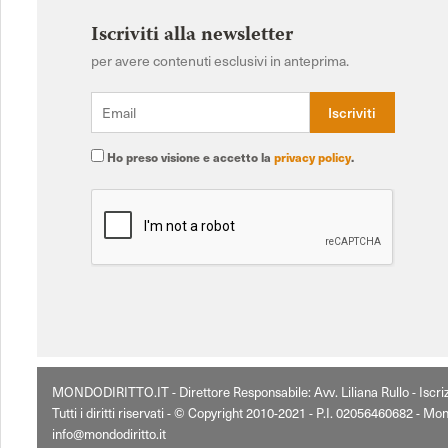
Iscriviti alla newsletter
per avere contenuti esclusivi in anteprima.
Ho preso visione e accetto la
privacy policy
.
MONDODIRITTO.IT - Direttore Responsabile: Avv. Liliana Rullo - Iscr
Tutti i diritti riservati - © Copyright 2010-2021 - P.I. 02056460682 - Mon
info@mondodiritto.it