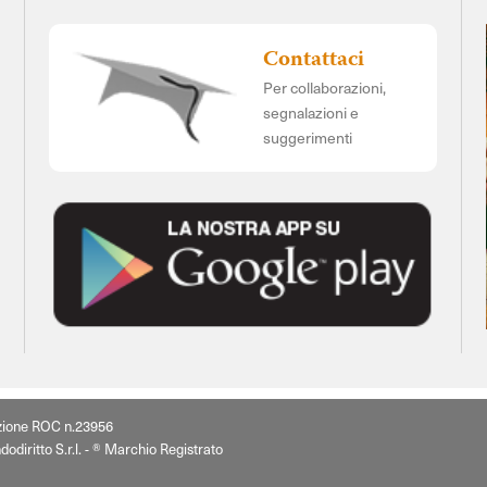
Contattaci
Per collaborazioni,
segnalazioni e
suggerimenti
izione ROC n.23956
dodiritto S.r.l. - ® Marchio Registrato