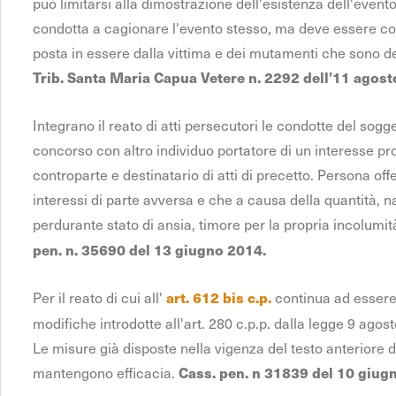
può limitarsi alla dimostrazione dell'esistenza dell'evento,
condotta a cagionare l'evento stesso, ma deve essere co
posta in essere dalla vittima e dei mutamenti che sono deriv
Trib. Santa Maria Capua Vetere n. 2292 dell’11 agost
Integrano il reato di atti persecutori le condotte del so
concorso con altro individuo portatore di un interesse pr
controparte e destinatario di atti di precetto. Persona off
interessi di parte avversa e che a causa della quantità, n
perdurante stato di ansia, timore per la propria incolumità
pen. n. 35690 del 13 giugno 2014.
Per il reato di cui all'
continua ad essere 
art. 612 bis c.p.
modifiche introdotte all'art. 280 c.p.p. dalla legge 9 agost
Le misure già disposte nella vigenza del testo anteriore d
mantengono efficacia.
Cass. pen. n 31839 del 10 giug