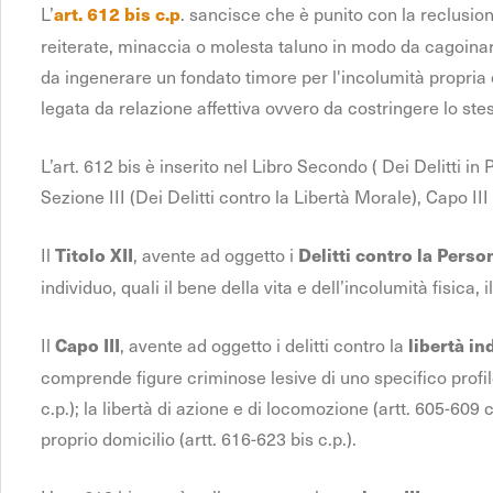
L’
. sancisce che è punito con la reclusio
art. 612 bis c.p
reiterate, minaccia o molesta taluno in modo da cagoinar
da ingenerare un fondato timore per l'incolumità propri
legata da relazione affettiva ovvero da costringere lo stess
L’art. 612 bis è inserito nel Libro Secondo ( Dei Delitti in 
Sezione III (Dei Delitti contro la Libertà Morale), Capo III 
Il
, avente ad oggetto i
Titolo XII
Delitti contro la Perso
individuo, quali il bene della vita e dell’incolumità fisica, i
Il
, avente ad oggetto i delitti contro la
Capo III
libertà in
comprende figure criminose lesive di uno specifico profilo d
c.p.); la libertà di azione e di locomozione (artt. 605-609 c.
proprio domicilio (artt. 616-623 bis c.p.).