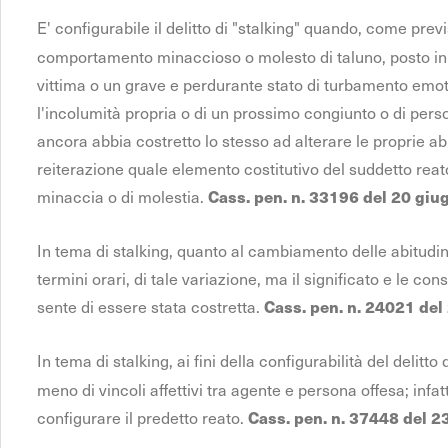
E' configurabile il delitto di "stalking" quando, come previ
comportamento minaccioso o molesto di taluno, posto in 
vittima o un grave e perdurante stato di turbamento emo
l'incolumità propria o di un prossimo congiunto o di pers
ancora abbia costretto lo stesso ad alterare le proprie abit
reiterazione quale elemento costitutivo del suddetto rea
minaccia o di molestia.
Cass. pen. n. 33196 del 20 giu
In tema di stalking, quanto al cambiamento delle abitudini 
termini orari, di tale variazione, ma il significato e le c
sente di essere stata costretta.
Cass. pen. n. 24021 del
In tema di stalking, ai fini della configurabilità del delitto d
meno di vincoli affettivi tra agente e persona offesa; infa
configurare il predetto reato.
Cass. pen. n. 37448 del 23