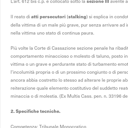
L’art. 612 bis c.p. è collocato sotto la
avente a
sezione III
Il reato di
(
) si esplica in cond
atti persecutori
stalking
della vittima di un male più grave, pur senza arrivare ad i
nella vittima uno stato di continua paura.
Più volte la Corte di Cassazione sezione penale ha ribadito
comportamento minaccioso o molesto di taluno, posto in 
vittima o un grave e perdurante stato di turbamento emo
l'incolumità propria o di un prossimo congiunto o di pers
ancora abbia costretto lo stesso ad alterare le proprie abit
reiterazione quale elemento costitutivo del suddetto rea
minaccia o di molestia. (Ex Multis Cass. pen. n. 33196 de
2. Specifiche tecniche.
Competenza: Tribunale Monocratico