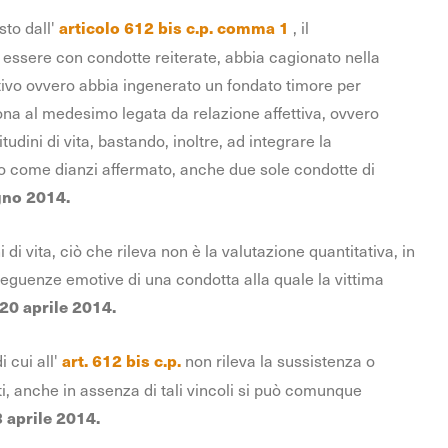
sto dall'
, il
articolo 612 bis c.p. comma 1
essere con condotte reiterate, abbia cagionato nella
tivo ovvero abbia ingenerato un fondato timore per
ona al medesimo legata da relazione affettiva, ovvero
udini di vita, bastando, inoltre, ad integrare la
to come dianzi affermato, anche due sole condotte di
gno 2014.
di vita, ciò che rileva non è la valutazione quantitativa, in
onseguenze emotive di una condotta alla quale la vittima
 20 aprile 2014.
i cui all'
non rileva la sussistenza o
art. 612 bis c.p.
tti, anche in assenza di tali vincoli si può comunque
 aprile 2014.