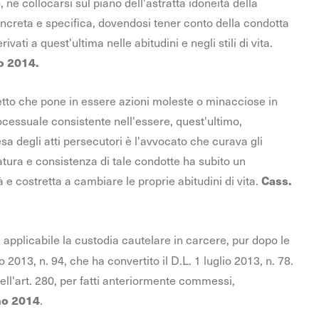
 né collocarsi sul piano dell'astratta idoneità della
ncreta e specifica, dovendosi tener conto della condotta
ati a quest'ultima nelle abitudini e negli stili di vita.
o 2014.
ggetto che pone in essere azioni moleste o minacciose in
ocessuale consistente nell'essere, quest'ultimo,
esa degli atti persecutori è l'avvocato che curava gli
atura e consistenza di tale condotte ha subito un
 e costretta a cambiare le proprie abitudini di vita.
Cass.
applicabile la custodia cautelare in carcere, pur dopo le
o 2013, n. 94, che ha convertito il D.L. 1 luglio 2013, n. 78.
ell'art. 280, per fatti anteriormente commessi,
.
no 2014