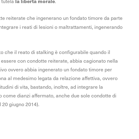
 tutela
.
la libertà morale
otte reiterate che ingenerano un fondato timore da parte
ntegrare i reati di lesioni o maltrattamenti, ingenerando
 che il reato di stalking è configurabile quando il
essere con condotte reiterate, abbia cagionato nella
tivo ovvero abbia ingenerato un fondato timore per
ona al medesimo legata da relazione affettiva, ovvero
udini di vita, bastando, inoltre, ad integrare la
to come dianzi affermato, anche due sole condotte di
l 20 giugno 2014).