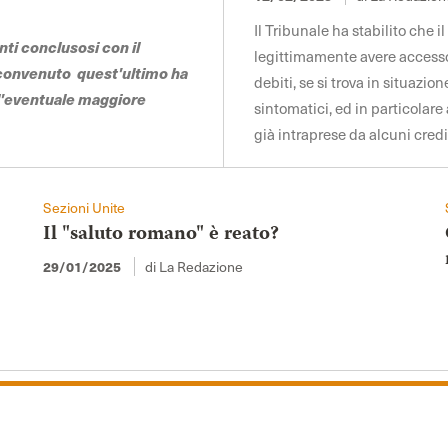
Il Tribunale ha stabilito che 
nti conclusosi con il
legittimamente avere accesso 
 convenuto quest'ultimo ha
debiti, se si trova in situazio
ll'eventuale maggiore
sintomatici, ed in particolar
già intraprese da alcuni cred
Sezioni Unite
Il "saluto romano" è reato?
di La Redazione
29/01/2025