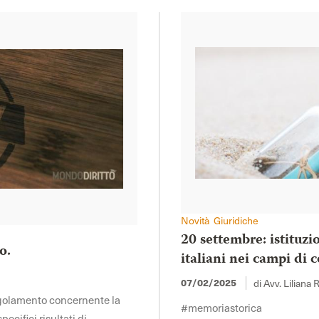
Novità Giuridiche
20 settembre: istituzi
o.
italiani nei campi di
di Avv. Liliana 
07/02/2025
regolamento concernente la
#memoriastorica
ecifici risultati di