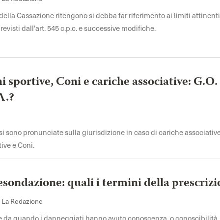
della Cassazione ritengono si debba far riferimento ai limiti attinent
revisti dall'art. 545 c.p.c. e successive modifiche.
i sportive, Coni e cariche associative: G.O.
A.?
si sono pronunciate sulla giurisdizione in caso di cariche associative
ive e Coni.
sondazione: quali i termini della prescriz
i La Redazione
re da quando i danneggiati hanno avuto conoscenza, o conoscibilità,