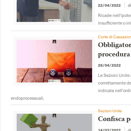
22/04/2022
d
Ricade nell'ipote
insufficiente o in
Corte di Cassazio
Obbligator
procedura 
26/04/2022
Le Sezioni Unite 
correttamente dep
indicata nell'ord
endoprocessuali.
Sezioni Unite
Confisca pe
14/03/2022
d