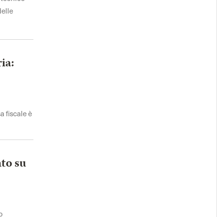
delle
ia:
a fiscale è
nto su
o