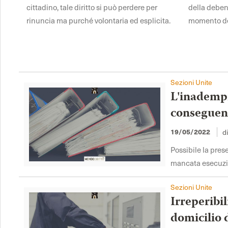
cittadino, tale diritto si può perdere per
della deben
rinuncia ma purché volontaria ed esplicita.
momento de
Sezioni Unite
L'inadempi
conseguen
19/05/2022
d
Possibile la pres
mancata esecuzio
Sezioni Unite
Irreperibil
domicilio d