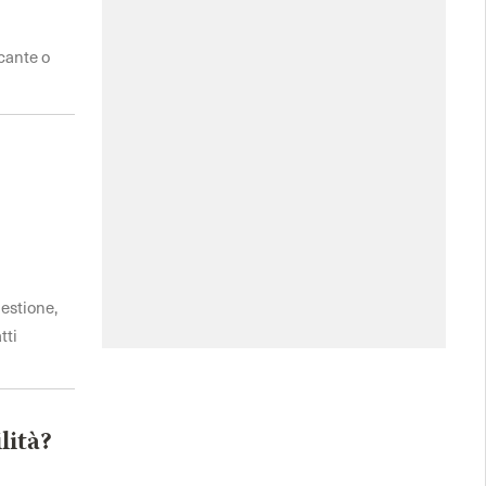
ncante o
uestione,
tti
lità?