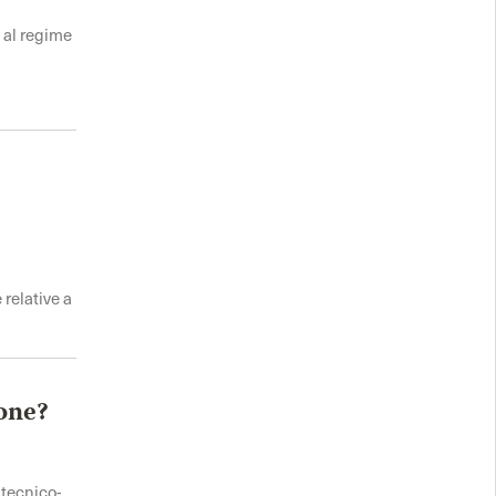
i al regime
 relative a
ione?
 tecnico-