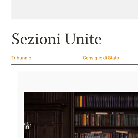
Sezioni Unite
Tribunale
Consiglio di Stato
Corte d'Appello
Sezioni Unite
TAR
Commissioni tributarie