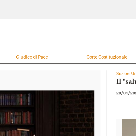
Giudice di Pace
Corte Costituzionale
Adunanze Plenarie
Corte di Giustizia
Sezioni Un
Il "sa
Corte europea diritti dell'uomo
Corte dei conti
29/01/20