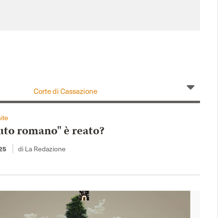
Corte di Cassazione
Massimario
ite
luto romano" è reato?
25
di La Redazione