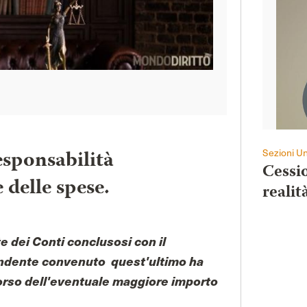
esponsabilità
Sezioni Un
Cessio
 delle spese.
realit
te dei Conti conclusosi con il
endente convenuto quest'ultimo ha
mborso dell'eventuale maggiore importo