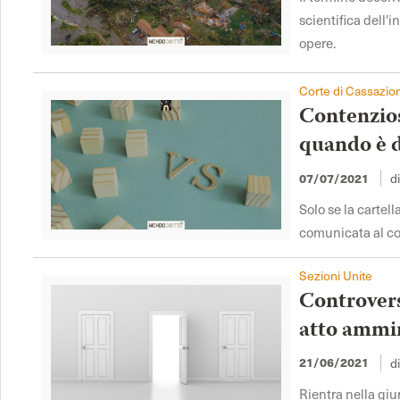
scientifica dell'
opere.
Corte di Cassazio
Contenzios
quando è d
07/07/2021
d
Solo se la cartel
comunicata al co
Sezioni Unite
Controvers
atto ammin
21/06/2021
d
Rientra nella giu