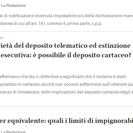
i La Redazione
si di notificazione divenuta impossibile e/o della dichiarazione ma
idonea di cui all’art. 161, comma 4, prima parte, c.p.p.
ne
ietà del deposito telematico ed estinzione
esecutiva: è possibile il deposito cartaceo?
affermano che sta in definitiva a significare che il reclamo è stato
ositato in cartaceo, sicché non occorre soffermarsi sull'ulteriore q
inanza di rimessione, delle implicazioni del deposito cartaceo degli a
r equivalente: quali i limiti di impignorabi
i La Redazione