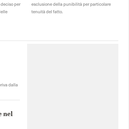
l deciso per
esclusione della punibilità per particolare
delle
tenuità del fatto.
riva dalla
e nel