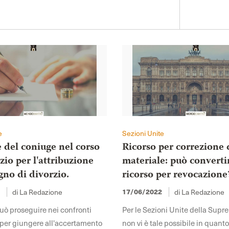
e
Sezioni Unite
 del coniuge nel corso
Ricorso per correzione 
zio per l'attribuzione
materiale: può convertir
gno di divorzio.
ricorso per revocazione
2
17/06/2022
di La Redazione
di La Redazione
può proseguire nei confronti
Per le Sezioni Unite della Supr
, per giungere all'accertamento
non vi è tale possibile in quant