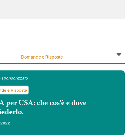
Domande e Risposte
de e Risposte
 per USA: che cos'è e dove
iederlo.
/2022