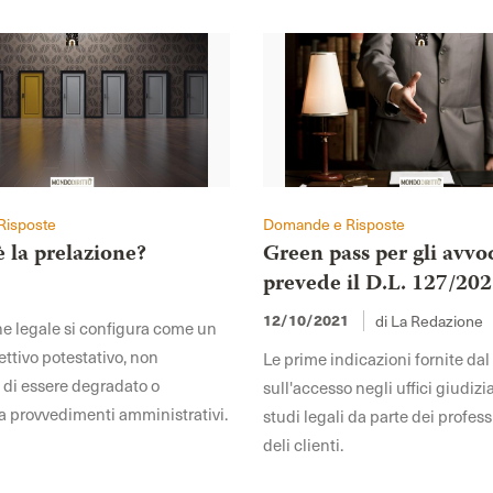
Risposte
Domande e Risposte
è la prelazione?
Green pass per gli avvoc
prevede il D.L. 127/20
2
di La Redazione
12/10/2021
ne legale si configura come un
ettivo potestativo, non
Le prime indicazioni fornite da
e di essere degradato o
sull'accesso negli uffici giudizia
da provvedimenti amministrativi.
studi legali da parte dei profess
deli clienti.