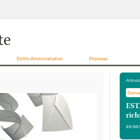
te
Diritto Amministrativo
Processo
Doman
ESTA
rich
23/03