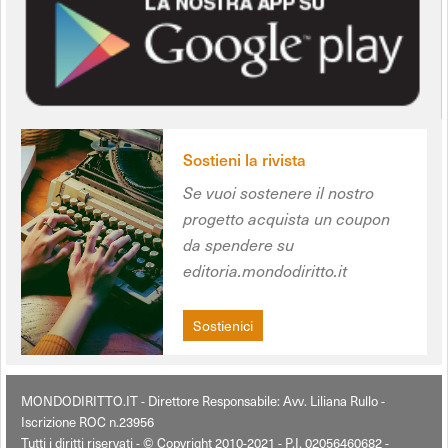
Sostieni la rivista
Se vuoi sostenere il nostro
progetto acquista un coupon
da spendere su
editoria.mondodiritto.it
Sostienici
MONDODIRITTO.IT - Direttore Responsabile: Avv. Liliana Rullo -
Iscrizione ROC n.23956
Tutti i diritti riservati - © Copyright 2010-2021 - P.I. 02056460682 -