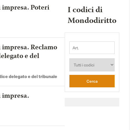
i impresa. Poteri
I codici di
Codice dell'amministrazione
digitale
Mondodiritto
Codice dei medicinali
ni
Codice del processo penale
di impresa. Reclamo
minorile
delegato e del
Codice della proprietà
industriale
dice delegato e del tribunale
Cerca
i impresa.