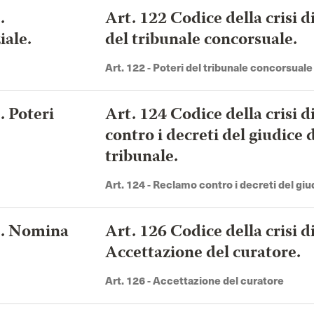
.
Art. 122 Codice della crisi d
del
Codice di giustizia contabile
Codice degli appalti
iale.
del tribunale concorsuale.
Art. 122 - Poteri del tribunale concorsuale
Codice del turismo
Codice antimafia
ità
Codice di deontologia medica
Codice delle assicurazio
. Poteri
Art. 124 Codice della crisi 
private
contro i decreti del giudice 
ile
Codice della nautica da diporto
Codice dell'ambiente
tribunale.
Art. 124 - Reclamo contro i decreti del giu
sa. Nomina
Art. 126 Codice della crisi d
Accettazione del curatore.
Art. 126 - Accettazione del curatore