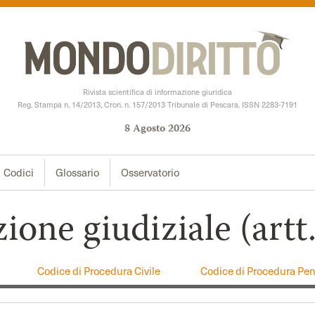
Rivista scientifica di informazione giuridica
Reg. Stampa n. 14/2013, Cron. n. 157/2013 Tribunale di Pescara. ISSN 2283-7191
8
Agosto
2026
Codici
Glossario
Osservatorio
ione giudiziale (artt
Codice di Procedura Civile
Codice di Procedura Pen
Codice della Privacy
Codice Deontologico Fo