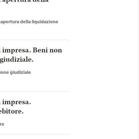
'apertura della
'apertura della liquidazione
di impresa. Beni non
giudiziale.
ione giudiziale
i impresa.
ebitore.
ore