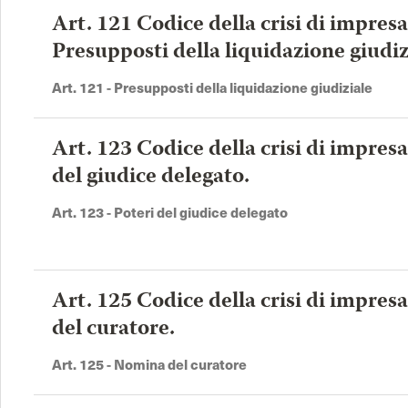
Art. 121 Codice della crisi di impresa
Convenzione Europea dei Diritti
Codice dei beni culturali e 
Presupposti della liquidazione giudiz
dell'Uomo
paesaggio
Art. 121 - Presupposti della liquidazione giudiziale
Codice del processo tributario
Codice del terzo settore
Codice delle comunicazioni
Codice delle pari opportun
Art. 123 Codice della crisi di impresa
elettroniche
del giudice delegato.
Codice di giustizia sportiva
Codice della protezione civ
Art. 123 - Poteri del giudice delegato
Costituzione Repubblica
Italiana
Art. 125 Codice della crisi di impre
del curatore.
Art. 125 - Nomina del curatore