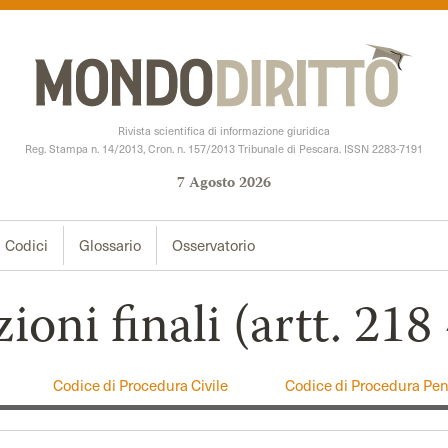
Rivista scientifica di informazione giuridica
Reg. Stampa n. 14/2013, Cron. n. 157/2013 Tribunale di Pescara. ISSN 2283-7191
7
Agosto
2026
Codici
Glossario
Osservatorio
ioni finali (artt. 218
Codice di Procedura Civile
Codice di Procedura Pen
Codice della Privacy
Codice Deontologico Fo