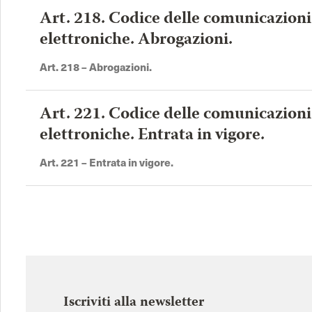
Art. 218. Codice delle comunicazioni
Convenzione Europea dei Diritti
Codice dei beni culturali e 
elettroniche. Abrogazioni.
dell'Uomo
paesaggio
Art. 218 –
Abrogazioni
.
Codice del processo tributario
Codice del terzo settore
Codice delle comunicazioni
Codice delle pari opportun
Art. 221. Codice delle comunicazioni
elettroniche
elettroniche. Entrata in vigore.
Codice di giustizia sportiva
Codice della protezione civ
Art. 221 – Entrata in vigore.
Costituzione Repubblica
Italiana
Iscriviti alla newsletter