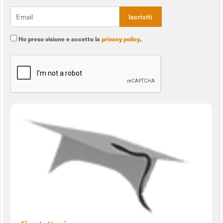
Ho preso visione e accetto la
privacy policy
.